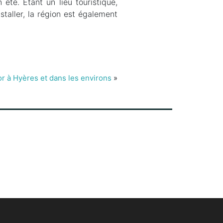
été. Etant un lieu touristique,
staller, la région est également
or à Hyères et dans les environs
»