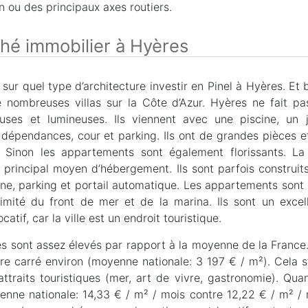
 ou des principaux axes routiers.
é immobilier à Hyères
ur quel type d’architecture investir en Pinel à Hyères. Et 
 nombreuses villas sur la Côte d’Azur. Hyères ne fait pa
ses et lumineuses. Ils viennent avec une piscine, un jar
 dépendances, cour et parking. Ils ont de grandes pièces 
s. Sinon les appartements sont également florissants. La
 principal moyen d’hébergement. Ils sont parfois construits
ne, parking et portail automatique. Les appartements sont s
mité du front de mer et de la marina. Ils sont un excel
atif, car la ville est un endroit touristique.
es sont assez élevés par rapport à la moyenne de la France.
e carré environ (moyenne nationale: 3 197 € / m²). Cela s
attraits touristiques (mer, art de vivre, gastronomie). Quan
nne nationale: 14,33 € / m² / mois contre 12,22 € / m² /