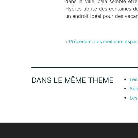
dans la ville, cela semble êtr
Hyères abrite des centaines de 
un endroit idéal pour des vacan
«
Précedent: Les meilleurs espa
DANS LE MÊME THEME
Les
Séj
Les