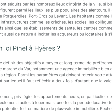
ont séduits par les nombreux lieux d’intérêt de la ville, si b
figurent parmi les lieux les plus populaires des alentours. I
 de Porquerolles, Port-Cros ou Levant. Les habitants comme 
 infrastructures comme les crèches, les écoles, les collègues
fs ainsi que les établissements de santé, les centres comme
nt aussi de nature à inciter les acquéreurs ou locataires à s
 loi Pinel à Hyères ?
e définir des objectifs à moyen et long terme, de préférence
 le marché du Var, notamment une agence immobilière bien a
a région. Parmi les paramètres qui doivent retenir votre att
t sur lequel il faut réfléchir à deux fois, d’autant que la va
sement, privilégier les appartements neufs, en particulier ce
ulement faciles à louer mais, une fois la période locative te
potentiel fort en matière de plus-value immobilière. Recher